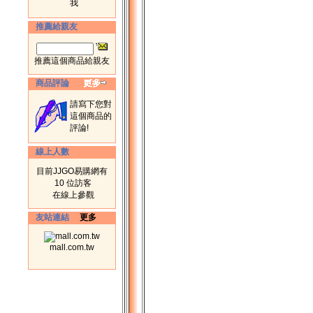
我
推薦給親友
推薦這個商品給親友
商品評論
請寫下您對
這個商品的
評論!
線上人數
目前JJGO易購網有
10 位訪客
在線上參觀
友站連結
更多
mall.com.tw