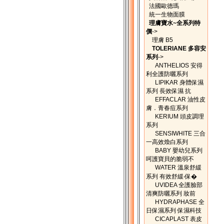
法國歐德瑪
統一生物面膜
理膚寶水~全系列特
價
->
理膚 B5
TOLERIANE 多容安
系列
->
ANTHELIOS 安得
利全護防曬系列
LIPIKAR 身體保濕
系列 長效保濕 抗
EFFACLAR 油性皮
膚．青春痘系列
KERIUM 頭皮調理
系列
SENSIWHITE 三合
一高效煥白系列
BABY 嬰幼兒系列
呵護寶貝的脆弱不
WATER 溫泉舒緩
系列 有效舒緩‧保�
UVIDEA 全護臉部
清爽防曬系列 妝前
HYDRAPHASE 全
日保濕系列 保濕科技
CICAPLAST 表皮