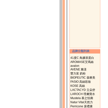
品牌分類列表
41度C 鳥膠原蛋白
AROMASE艾瑪絲
avalon
AVENE 雅漾
豐力富 奶粉
BIOPEUTIC 葆療美
FASIO 高絲彩妝
KOSE 高絲
LACTACYD 立朵舒
LAROCH 理膚寶水
Mustela 慕之恬廊
Natur Vital天然力
Perricone 裴禮康