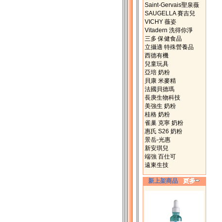
Saint-Gervais聖泉薇
SAUGELLA 賽吉兒
VICHY 薇姿
Vitadern 洗得你淨
三多 保健食品
立攝適 特殊營養品
西德有機
兒童玩具
亞培 奶粉
貝康 米麥精
法國貝德瑪
長庚生物科技
美強生 奶粉
桂格 奶粉
雀巢 克寧 奶粉
惠氏 S26 奶粉
景岳-光惠
新安琪兒
端強 百仕可
遠東生技
新上架商品