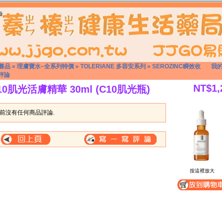
養品
»
理膚寶水~全系列特價
»
TOLERIANE 多容安系列
»
SEROZINC瞬效收
我
評論
NT$1,
10肌光活膚精華 30ml (C10肌光瓶)
前沒有任何商品評論.
按這裡放大