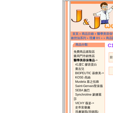
首頁
»
商品目錄
»
醫學美容保
斂控油系列
»
理膚 B5
»
»
商品
C
商品分類
免費商品索取區
藥局門市銷售區
目
醫學美容保養品
->
41度C 膠原蛋白
賽吉兒
BIOPEUTIC 葆療美->
KOSE-高絲
Mustela 慕之恬廊
Saint-Gervais聖泉薇
SEBA 施巴
Synchroline 蒙娜麗
莎
VICHY 薇姿->
史帝富藥廠
貝膚黛瑪(貝德瑪)