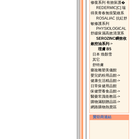
修復系列 有效保護�
REDERMIC[C] 瑞
得美青春無痕緊緻系
ROSALIAC 抗紅舒
敏修護系列
PHYSIOLOGICAL
舒緩保濕高效清潔系
SEROZINC瞬效收
斂控油系列
->
理膚 B5
日本 煥顏雪
其它
舒特膚
藥妝雕塑美儀館
嬰兒奶粉用品館->
健康生活精品館->
日常保健用品館
保健營養食品館->
醫藥常識衛教區->
購物滿額贈品區->
網路購物熱賣區
贊助商連結